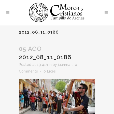
2012_08_11_0186
05 AGO
2012_08_11_0186
Posted at 19:41h
in
by
juanma
0
Comments
0
Likes