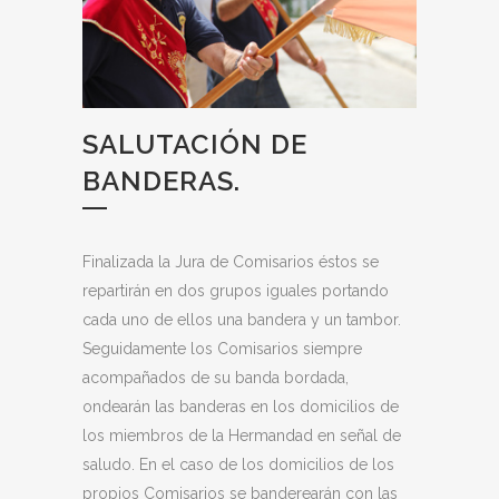
SALUTACIÓN DE
BANDERAS.
Finalizada la Jura de Comisarios éstos se
repartirán en dos grupos iguales portando
cada uno de ellos una bandera y un tambor.
Seguidamente los Comisarios siempre
acompañados de su banda bordada,
ondearán las banderas en los domicilios de
los miembros de la Hermandad en señal de
saludo. En el caso de los domicilios de los
propios Comisarios se banderearán con las