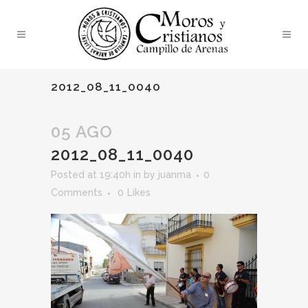
2012_08_11_0040
05 AGO
2012_08_11_0040
Posted at 19:40h
in
by
juanma
0
Comments
0
Likes