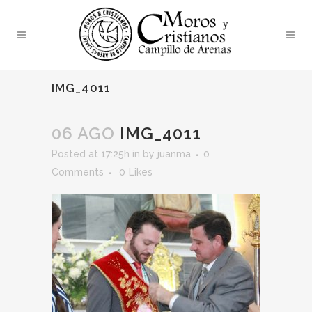
IMG_4011
06 AGO
IMG_4011
Posted at 17:25h
in
by
juanma
0
Comments
0
Likes