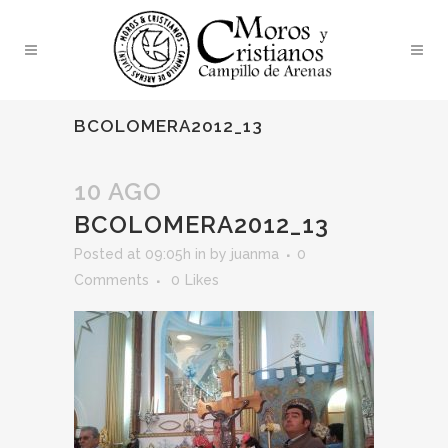
BCOLOMERA2012_13
10 AGO
BCOLOMERA2012_13
Posted at 09:05h
in
by
juanma
0
Comments
0
Likes