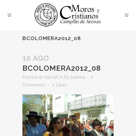
BCOLOMERA2012_08
10 AGO
BCOLOMERA2012_08
Posted at 09:04h
in
by
juanma
0
Comments
0
Likes