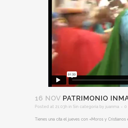
16 NOV
PATRIMONIO INMA
Posted at 21:03h
in
Sin categoría
by
juanma
0
Tienes una cita el jueves con «Moros y Cristianos