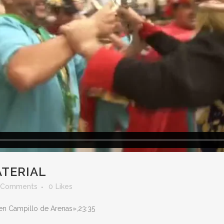
TERIAL
 Comments
0
Likes
 en Campillo de Arenas»,23:35