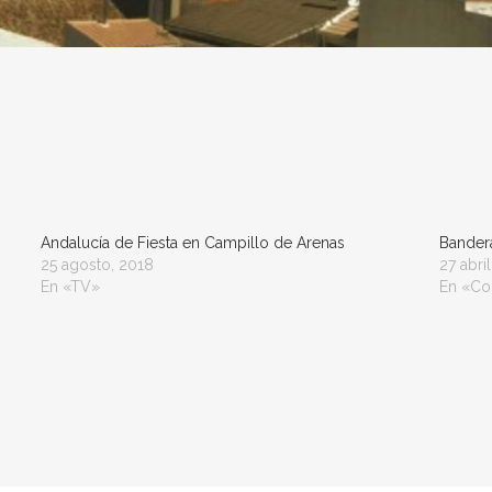
Andalucía de Fiesta en Campillo de Arenas
Bander
25 agosto, 2018
27 abril
En «TV»
En «Co