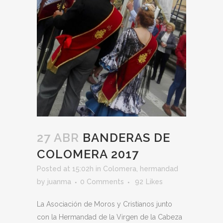
27 ABR
BANDERAS DE
COLOMERA 2017
Posted at 15:02h
in
Colomera
,
hermandad
by
juanma
0 Comments
92
Likes
La Asociación de Moros y Cristianos junto
con la Hermandad de la Virgen de la Cabeza