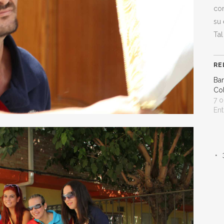
con
su 
Tal
RE
Ba
Co
7 o
Ent