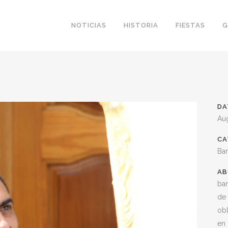
NOTICIAS
HISTORIA
FIESTAS
G
DA
Au
CA
Ba
AB
ba
de
obl
en