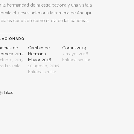
 la hermandad de nuestra patrona y una visita a
ermita el jueves anterior a la romeria de Andujar.
 día es conocido como el día de las banderas.
LACIONADO
nderas de
Cambio de
Corpus2013
lomera 2012
Hermano
7 mayo, 2016
ctubre, 2013
Mayor 2016
Entrada similar
rada similar
10 agosto, 2016
Entrada similar
31
Likes